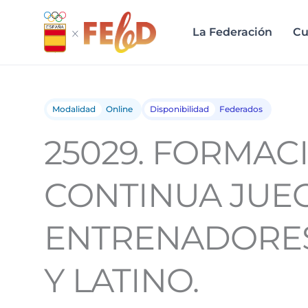
Ir
al
La Federación
Cu
contenido
Modalidad
Online
Disponibilidad
Federados
25029. FORMAC
CONTINUA JUEC
ENTRENADORE
Y LATINO.